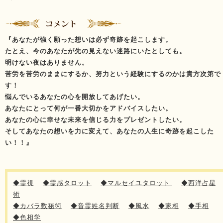
『あなたが強く願った想いは必ず奇跡を起こします。
たとえ、今のあなたが先の見えない迷路にいたとしても。
明けない夜はありません。
苦労を苦労のままにするか、努力という経験にするのかは貴方次第で
す！
悩んでいるあなたの心を開放してあげたい。
あなたにとって何が一番大切かをアドバイスしたい。
あなたの心に幸せな未来を信じる力をプレゼントしたい。
そしてあなたの想いを力に変えて、あなたの人生に奇跡を起こした
い！！』
◆霊視
◆霊感タロット
◆マルセイユタロット
◆西洋占星
術
◆カバラ数秘術
◆音霊姓名判断
◆風水
◆家相
◆手相
◆色相学