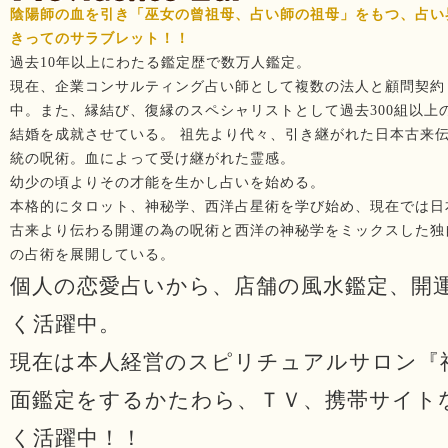
陰陽師の血を引き「巫女の曾祖母、占い師の祖母」をもつ、占い
きってのサラブレット！！
過去10年以上にわたる鑑定歴で数万人鑑定。
現在、企業コンサルティング占い師として複数の法人と顧問契約
中。また、縁結び、復縁のスペシャリストとして過去300組以上
結婚を成就させている。 祖先より代々、引き継がれた日本古来
統の呪術。血によって受け継がれた霊感。
幼少の頃よりその才能を生かし占いを始める。
本格的にタロット、神秘学、西洋占星術を学び始め、現在では日
古来より伝わる開運の為の呪術と西洋の神秘学をミックスした独
の占術を展開している。
個人の恋愛占いから、店舗の風水鑑定、開
く活躍中。
現在は本人経営のスピリチュアルサロン『
面鑑定をするかたわら、ＴＶ、携帯サイト
く活躍中！！