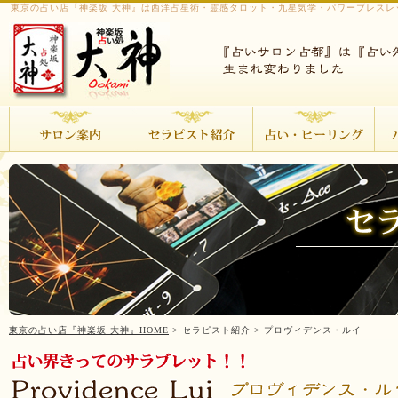
東京の占い店『神楽坂 大神』は西洋占星術・霊感タロット・九星気学・パワーブレスレ
東京の占い店『神楽坂 大神』HOME
> セラピスト紹介 > プロヴィデンス・ルイ