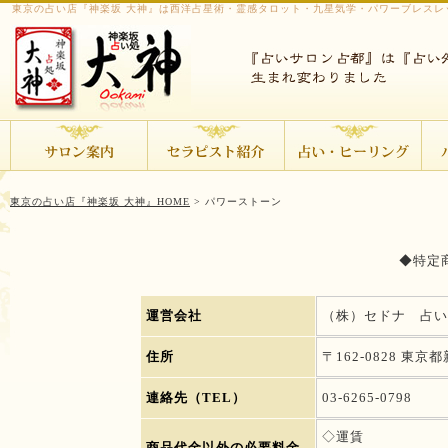
東京の占い店『神楽坂 大神』は西洋占星術・霊感タロット・九星気学・パワーブレスレ
東京の占い店『神楽坂 大神』HOME
> パワーストーン
◆特定
運営会社
（株）セドナ 占い
住所
〒162-0828 東京
連絡先（TEL）
03-6265-0798
◇運賃
商品代金以外の必要料金